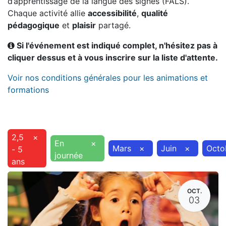
d’apprentissage de la langue des signes (FALS).
Chaque activité allie
accessibilité
,
qualité
pédagogique
et
plaisir
partagé.
Si l'événement est indiqué complet, n'hésitez pas à
cliquer dessus et à vous inscrire sur la liste d'attente.
Voir nos conditions générales pour les animations et
formations
2,5
×
En
×
Mars
×
Juin
×
Octo
- 5
journée
ans
OCT.
03