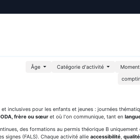
ctualités
Le CREE
Nous soutenir
Outils pédag
Âge
Catégorie d'activité
Moment 
t inclusives pour les enfants et jeunes : journées thématiq
CODA, frère ou sœur
et où l'on communique, tant en
langu
ntinues, des formations au permis théorique B uniquement 
s signes (FALS). Chaque activité allie
accessibilité
,
qualit