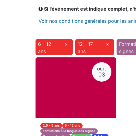
Si l'événement est indiqué complet, n'hé
Voir nos conditions générales pour les an
6 - 12
×
12 - 17
×
Formati
ans
ans
signes
OCT.
03
2,5 - 5 ans
6 - 12 ans
Formations à la langue des signes