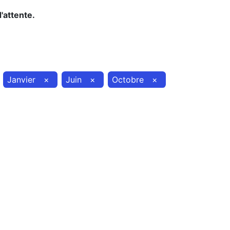
d'attente.
Janvier
×
Juin
×
Octobre
×