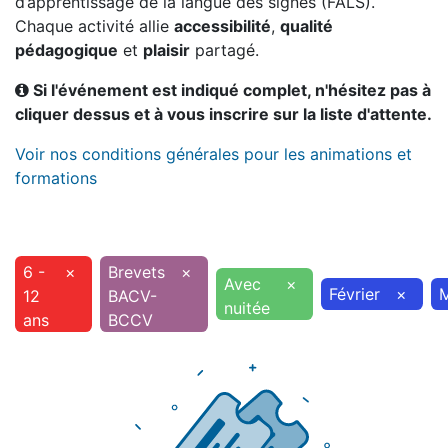
d’apprentissage de la langue des signes (FALS).
Chaque activité allie
accessibilité
,
qualité
pédagogique
et
plaisir
partagé.
Si l'événement est indiqué complet, n'hésitez pas à
cliquer dessus et à vous inscrire sur la liste d'attente.
Voir nos conditions générales pour les animations et
formations
6 -
×
Brevets
×
Avec
×
Février
×
12
BACV-
nuitée
ans
BCCV