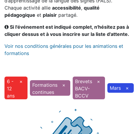
d’apprentissage de la langue des signes (FALS).
Chaque activité allie
accessibilité
,
qualité
pédagogique
et
plaisir
partagé.
Si l'événement est indiqué complet, n'hésitez pas à
cliquer dessus et à vous inscrire sur la liste d'attente.
Voir nos conditions générales pour les animations et
formations
6 -
×
Brevets
×
Formations
×
Mars
×
12
BACV-
continues
ans
BCCV