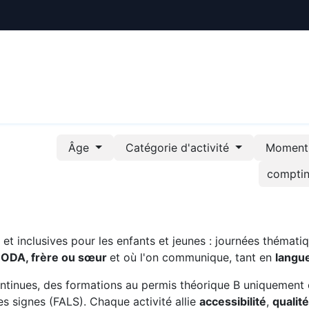
ctualités
Le CREE
Nous soutenir
Outils pédag
Âge
Catégorie d'activité
Moment 
t inclusives pour les enfants et jeunes : journées thématiq
CODA, frère ou sœur
et où l'on communique, tant en
langu
ntinues, des formations au permis théorique B uniquement 
s signes (FALS). Chaque activité allie
accessibilité
,
qualit