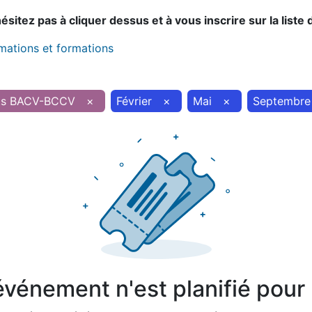
sitez pas à cliquer dessus et à vous inscrire sur la liste 
imations et formations
ts BACV-BCCV
×
Février
×
Mai
×
Septembre
vénement n'est planifié pour l