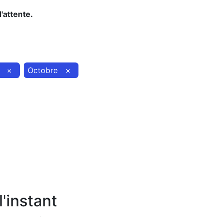
d'attente.
×
Octobre
×
'instant