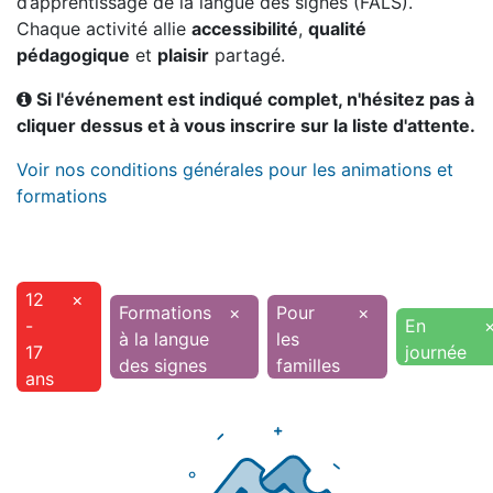
d’apprentissage de la langue des signes (FALS).
Chaque activité allie
accessibilité
,
qualité
pédagogique
et
plaisir
partagé.
Si l'événement est indiqué complet, n'hésitez pas à
cliquer dessus et à vous inscrire sur la liste d'attente.
Voir nos conditions générales pour les animations et
formations
12
×
Formations
×
Pour
×
-
En
à la langue
les
17
journée
des signes
familles
ans