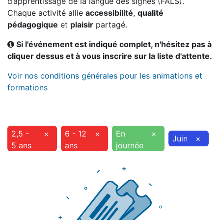
d’apprentissage de la langue des signes (FALS).
Chaque activité allie
accessibilité
,
qualité
pédagogique
et
plaisir
partagé.
Si l'événement est indiqué complet, n'hésitez pas à
cliquer dessus et à vous inscrire sur la liste d'attente.
Voir nos conditions générales pour les animations et
formations
2,5 -
×
6 - 12
×
En
×
Juin
×
5 ans
ans
journée