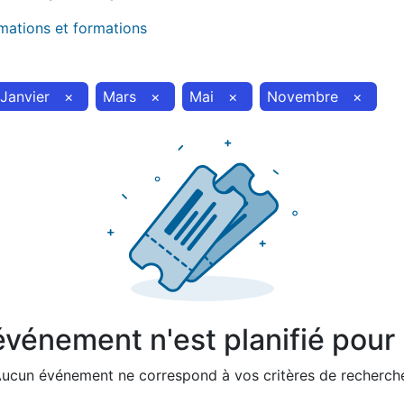
imations et formations
Janvier
×
Mars
×
Mai
×
Novembre
×
vénement n'est planifié pour l
ucun événement ne correspond à vos critères de recherch