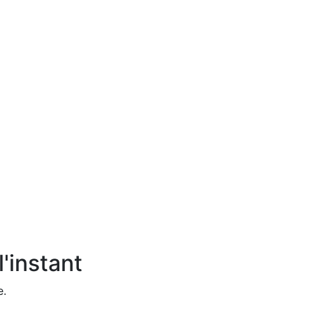
'instant
e.