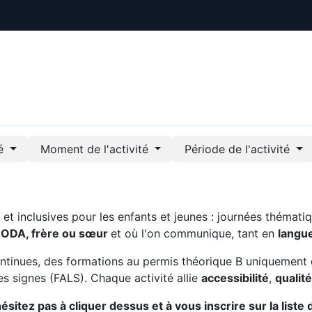
ctualités
Le CREE
Nous soutenir
Outils pédag
té
Moment de l'activité
Période de l'activité
t inclusives pour les enfants et jeunes : journées thématiq
CODA, frère ou sœur
et où l'on communique, tant en
langu
ntinues, des formations au permis théorique B uniquement 
s signes (FALS). Chaque activité allie
accessibilité
,
qualit
sitez pas à cliquer dessus et à vous inscrire sur la liste 