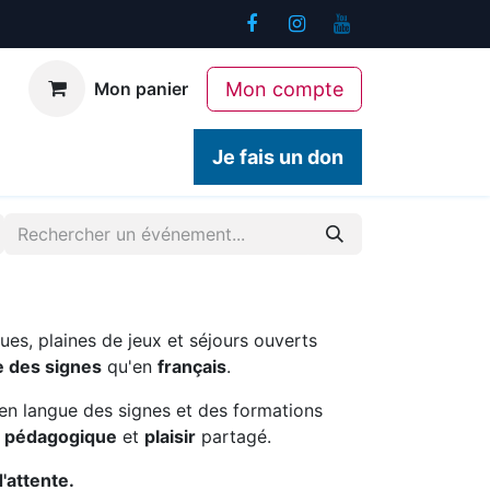
Mon compte
Mon panier
ogiques
Contact
Je fais un don
ues, plaines de jeux et séjours ouverts
e des signes
qu'en
français
.
en langue des signes et des formations
é pédagogique
et
plaisir
partagé.
d'attente.