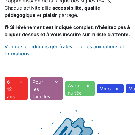
d’apprentissage de la langue des signes (FALS).
Chaque activité allie
accessibilité
,
qualité
pédagogique
et
plaisir
partagé.
Si l'événement est indiqué complet, n'hésitez pas à
cliquer dessus et à vous inscrire sur la liste d'attente.
Voir nos conditions générales pour les animations et
formations
6 -
×
Pour
×
Avec
×
Mars
×
Ma
12
les
nuitée
ans
familles