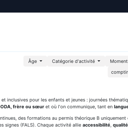
ctualités
Le CREE
Nous soutenir
Outils pédag
Âge
Catégorie d'activité
Moment 
t inclusives pour les enfants et jeunes : journées thématiq
CODA, frère ou sœur
et où l'on communique, tant en
langu
ntinues, des formations au permis théorique B uniquement 
s signes (FALS). Chaque activité allie
accessibilité
,
qualit