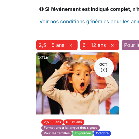
Si l'événement est indiqué complet, n'hé
Voir nos conditions générales pour les an
2,5 - 5 ans
×
6 - 12 ans
×
Pour l
OCT.
03
2,5 - 5 ans
6 - 12 ans
Formations à la langue des signes
Pour les familles
En journée
Octobre