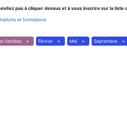
sitez pas à cliquer dessus et à vous inscrire sur la liste 
imations et formations
es familles
×
Février
×
Mai
×
Septembre
×