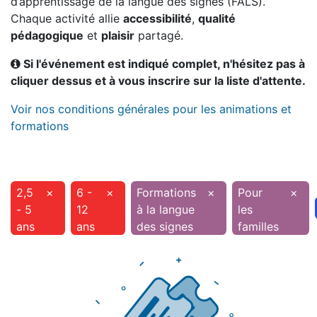
d’apprentissage de la langue des signes (FALS).
Chaque activité allie
accessibilité
,
qualité
pédagogique
et
plaisir
partagé.
Si l'événement est indiqué complet, n'hésitez pas à
cliquer dessus et à vous inscrire sur la liste d'attente.
Voir nos conditions générales pour les animations et
formations
2,5
×
6 -
×
Formations
×
Pour
×
- 5
12
à la langue
les
ans
ans
des signes
familles