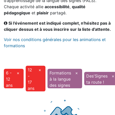
d’apprentissage de la langue des signes (FALS).
Chaque activité allie
accessibilité
,
qualité
pédagogique
et
plaisir
partagé.
Si l'événement est indiqué complet, n'hésitez pas à
cliquer dessus et à vous inscrire sur la liste d'attente.
Voir nos conditions générales pour les animations et
formations
12
×
6 -
×
Formations
×
-
Des'Signes
×
12
à la langue
17
ta route !
ans
des signes
ans