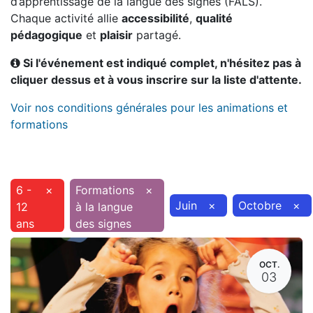
d’apprentissage de la langue des signes (FALS).
Chaque activité allie
accessibilité
,
qualité
pédagogique
et
plaisir
partagé.
Si l'événement est indiqué complet, n'hésitez pas à
cliquer dessus et à vous inscrire sur la liste d'attente.
Voir nos conditions générales pour les animations et
formations
6 -
×
Formations
×
Juin
×
Octobre
×
12
à la langue
ans
des signes
OCT.
03