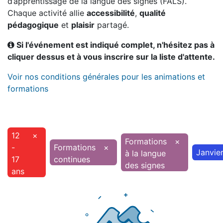
d’apprentissage de la langue des signes (FALS).
Chaque activité allie
accessibilité
,
qualité
pédagogique
et
plaisir
partagé.
Si l'événement est indiqué complet, n'hésitez pas à
cliquer dessus et à vous inscrire sur la liste d'attente.
Voir nos conditions générales pour les animations et
formations
12
×
Formations
×
-
Formations
×
Janvie
à la langue
17
continues
des signes
ans