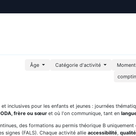
ctualités
Le CREE
Nous soutenir
Outils pédag
Âge
Catégorie d'activité
Moment 
t inclusives pour les enfants et jeunes : journées thématiq
CODA, frère ou sœur
et où l'on communique, tant en
langu
ntinues, des formations au permis théorique B uniquement 
s signes (FALS). Chaque activité allie
accessibilité
,
qualit