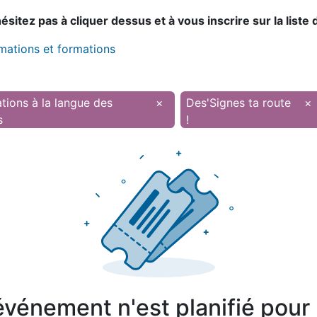
sitez pas à cliquer dessus et à vous inscrire sur la liste 
imations et formations
tions à la langue des
×
Des'Signes ta route
×
s
!
vénement n'est planifié pour l