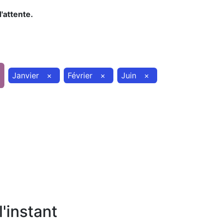
d'attente.
Janvier
×
Février
×
Juin
×
'instant