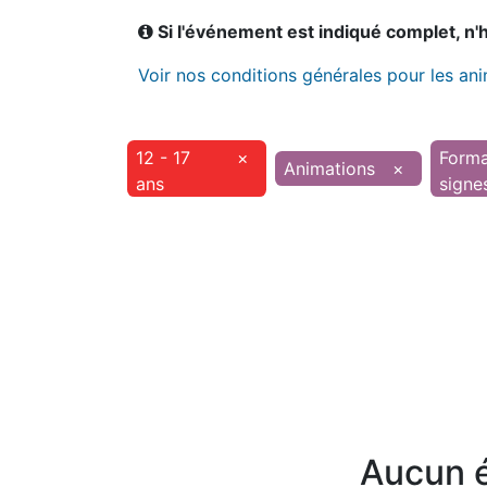
Si l'événement est indiqué complet, n'hé
Voir nos conditions générales pour les an
12 - 17
×
Forma
Animations
×
ans
signe
Aucun é