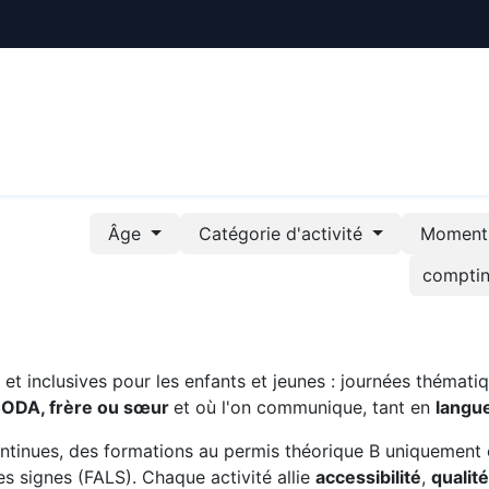
ctualités
Le CREE
Nous soutenir
Outils pédag
Âge
Catégorie d'activité
Moment 
t inclusives pour les enfants et jeunes : journées thématiq
CODA, frère ou sœur
et où l'on communique, tant en
langu
ntinues, des formations au permis théorique B uniquement 
s signes (FALS). Chaque activité allie
accessibilité
,
qualit