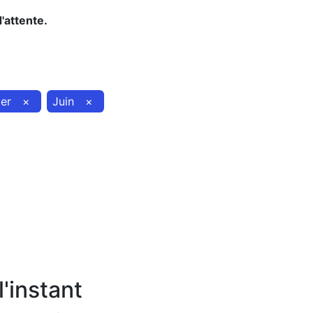
d'attente.
ier
×
Juin
×
'instant