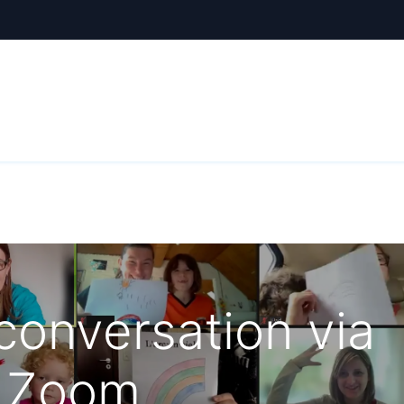
ctualités
Le CREE
Nous soutenir
Outils pédag
conversation via
Zoom