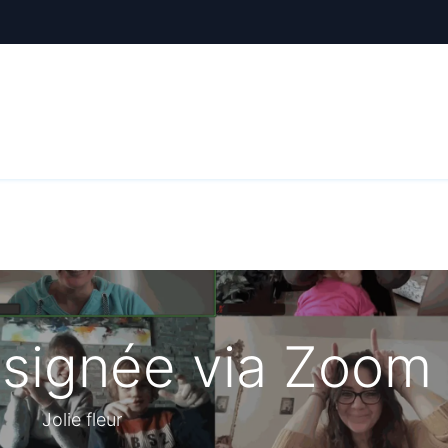
ctualités
Le CREE
Nous soutenir
Outils pédag
signée via Zoom
Jolie fleur