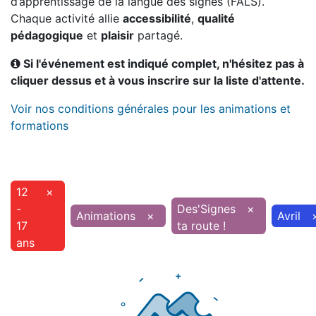
d’apprentissage de la langue des signes (FALS).
Chaque activité allie
accessibilité
,
qualité
pédagogique
et
plaisir
partagé.
Si l'événement est indiqué complet, n'hésitez pas à
cliquer dessus et à vous inscrire sur la liste d'attente.
Voir nos conditions générales pour les animations et
formations
12
×
-
Des'Signes
×
Animations
×
Avril
17
ta route !
ans