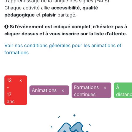
d’apprentissage de la langue des signes (FALS).
Chaque activité allie
accessibilité
,
qualité
pédagogique
et
plaisir
partagé.
Si l'événement est indiqué complet, n'hésitez pas à
cliquer dessus et à vous inscrire sur la liste d'attente.
Voir nos conditions générales pour les animations et
formations
12
×
-
Formations
×
À
Animations
×
17
continues
distan
ans