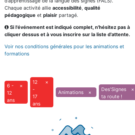
d’apprentissage de la langue des signes (FALS).
Chaque activité allie
accessibilité
,
qualité
pédagogique
et
plaisir
partagé.
Si l'événement est indiqué complet, n'hésitez pas à
cliquer dessus et à vous inscrire sur la liste d'attente.
Voir nos conditions générales pour les animations et
formations
12
×
6 -
×
-
Des'Signes
×
Animations
×
12
17
ta route !
ans
ans