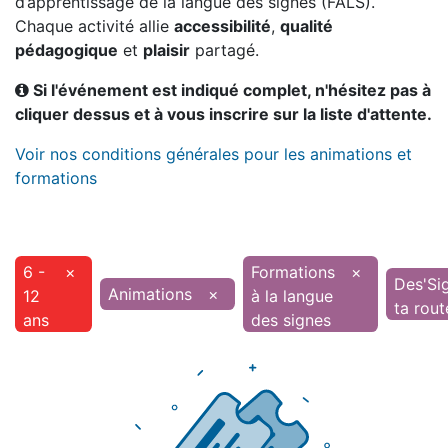
d’apprentissage de la langue des signes (FALS).
Chaque activité allie
accessibilité
,
qualité
pédagogique
et
plaisir
partagé.
Si l'événement est indiqué complet, n'hésitez pas à
cliquer dessus et à vous inscrire sur la liste d'attente.
Voir nos conditions générales pour les animations et
formations
6 -
×
Formations
×
Des'Si
Animations
×
12
à la langue
ta rout
ans
des signes