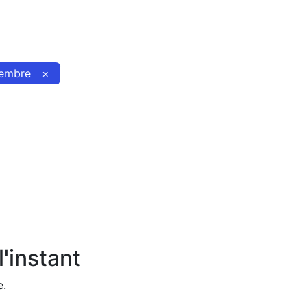
embre
×
'instant
e.