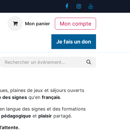
Mon compte
Mon panier
ogiques
Contact
Je fais un don
ues, plaines de jeux et séjours ouverts
e des signes
qu'en
français
.
en langue des signes et des formations
é pédagogique
et
plaisir
partagé.
d'attente.