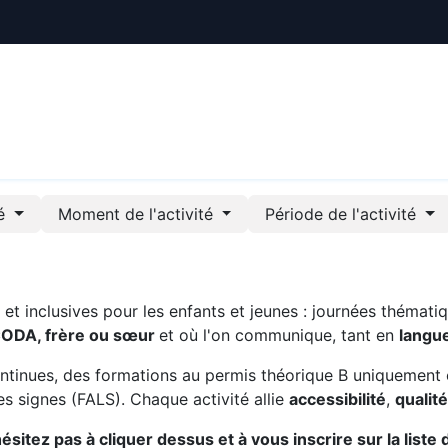
ctualités
Le CREE
Nous soutenir
Outils pédag
té
Moment de l'activité
Période de l'activité
t inclusives pour les enfants et jeunes : journées thématiq
CODA, frère ou sœur
et où l'on communique, tant en
langu
ntinues, des formations au permis théorique B uniquement 
s signes (FALS). Chaque activité allie
accessibilité
,
qualit
sitez pas à cliquer dessus et à vous inscrire sur la liste 