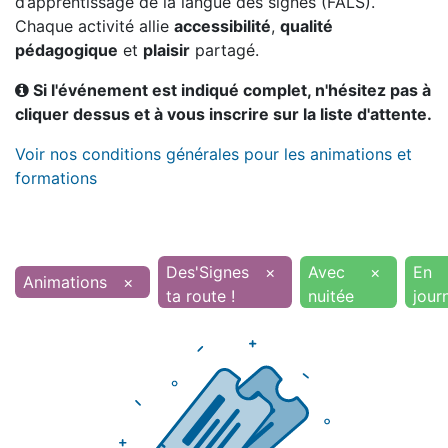
d’apprentissage de la langue des signes (FALS).
Chaque activité allie
accessibilité
,
qualité
pédagogique
et
plaisir
partagé.
Si l'événement est indiqué complet, n'hésitez pas à
cliquer dessus et à vous inscrire sur la liste d'attente.
Voir nos conditions générales pour les animations et
formations
Des'Signes
×
Avec
×
En
Animations
×
ta route !
nuitée
jour