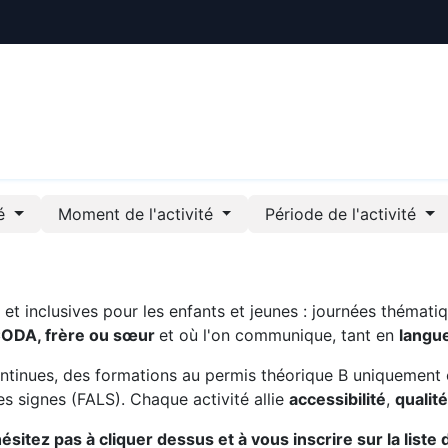
ctualités
Le CREE
Nous soutenir
Outils pédag
té
Moment de l'activité
Période de l'activité
t inclusives pour les enfants et jeunes : journées thématiq
CODA, frère ou sœur
et où l'on communique, tant en
langu
ntinues, des formations au permis théorique B uniquement 
s signes (FALS). Chaque activité allie
accessibilité
,
qualit
sitez pas à cliquer dessus et à vous inscrire sur la liste 