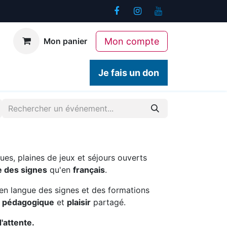
Mon compte
Mon panier
ogiques
Contact
Je fais un don
ues, plaines de jeux et séjours ouverts
e des signes
qu'en
français
.
en langue des signes et des formations
é pédagogique
et
plaisir
partagé.
d'attente.