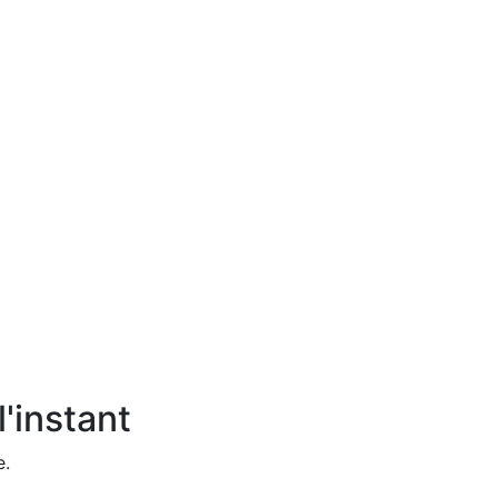
'instant
e.