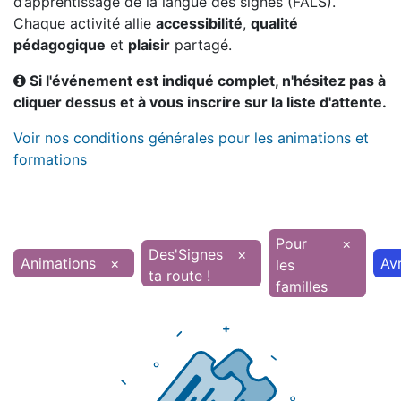
d’apprentissage de la langue des signes (FALS).
Chaque activité allie
accessibilité
,
qualité
pédagogique
et
plaisir
partagé.
Si l'événement est indiqué complet, n'hésitez pas à
cliquer dessus et à vous inscrire sur la liste d'attente.
Voir nos conditions générales pour les animations et
formations
Pour
×
Des'Signes
×
Animations
×
Avr
les
ta route !
familles