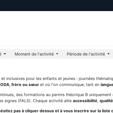
ctualités
Le CREE
Nous soutenir
Outils pédag
té
Moment de l'activité
Période de l'activité
t inclusives pour les enfants et jeunes : journées thématiq
CODA, frère ou sœur
et où l'on communique, tant en
langu
ntinues, des formations au permis théorique B uniquement 
s signes (FALS). Chaque activité allie
accessibilité
,
qualit
sitez pas à cliquer dessus et à vous inscrire sur la liste 