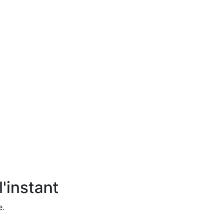
'instant
e.