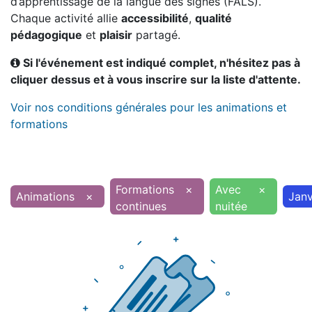
d’apprentissage de la langue des signes (FALS).
Chaque activité allie
accessibilité
,
qualité
pédagogique
et
plaisir
partagé.
Si l'événement est indiqué complet, n'hésitez pas à
cliquer dessus et à vous inscrire sur la liste d'attente.
Voir nos conditions générales pour les animations et
formations
Formations
×
Avec
×
Animations
×
Janv
continues
nuitée