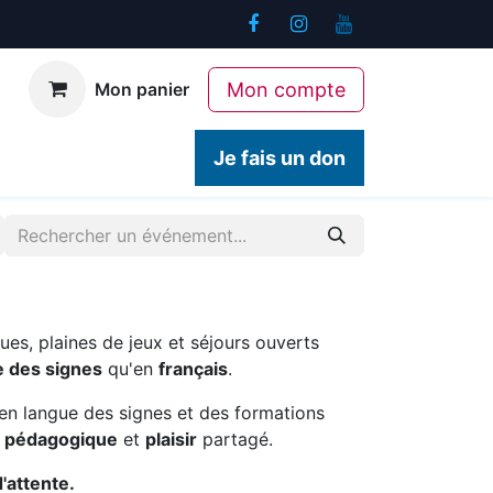
Mon compte
Mon panier
ogiques
Contact
Je fais un don
ues, plaines de jeux et séjours ouverts
e des signes
qu'en
français
.
en langue des signes et des formations
é pédagogique
et
plaisir
partagé.
d'attente.