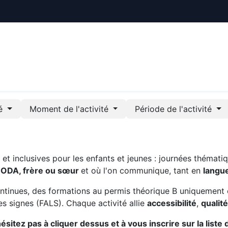
ctualités
Le CREE
Nous soutenir
Outils pédag
té
Moment de l'activité
Période de l'activité
t inclusives pour les enfants et jeunes : journées thématiq
CODA, frère ou sœur
et où l'on communique, tant en
langu
ntinues, des formations au permis théorique B uniquement 
s signes (FALS). Chaque activité allie
accessibilité
,
qualit
sitez pas à cliquer dessus et à vous inscrire sur la liste 