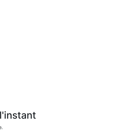
'instant
e.