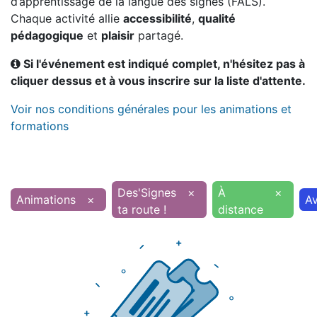
d’apprentissage de la langue des signes (FALS).
Chaque activité allie
accessibilité
,
qualité
pédagogique
et
plaisir
partagé.
Si l'événement est indiqué complet, n'hésitez pas à
cliquer dessus et à vous inscrire sur la liste d'attente.
Voir nos conditions générales pour les animations et
formations
Des'Signes
×
À
×
Animations
×
Av
ta route !
distance