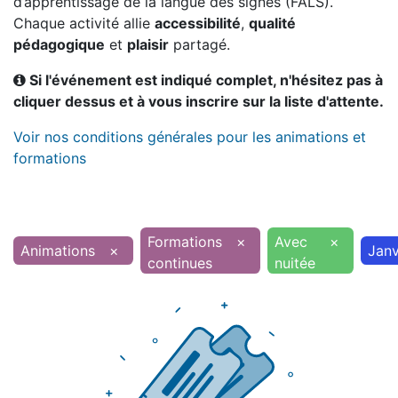
d’apprentissage de la langue des signes (FALS).
Chaque activité allie
accessibilité
,
qualité
pédagogique
et
plaisir
partagé.
Si l'événement est indiqué complet, n'hésitez pas à
cliquer dessus et à vous inscrire sur la liste d'attente.
Voir nos conditions générales pour les animations et
formations
Formations
×
Avec
×
Animations
×
Janv
continues
nuitée