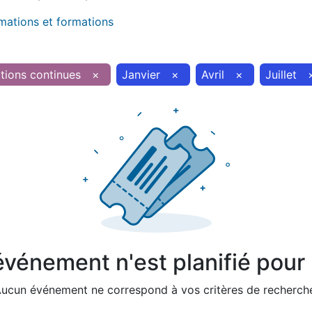
imations et formations
tions continues
×
Janvier
×
Avril
×
Juillet
vénement n'est planifié pour l
ucun événement ne correspond à vos critères de recherch