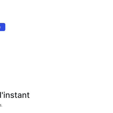
×
'instant
e.