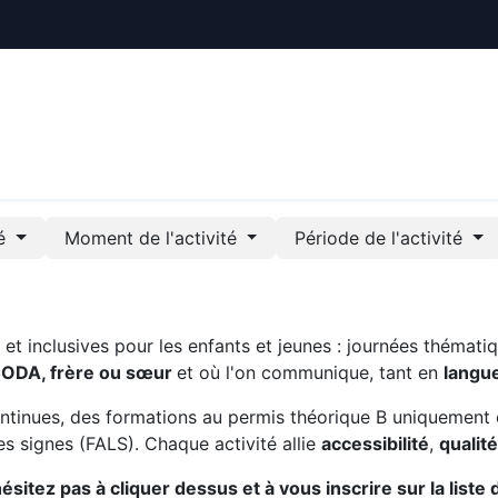
ctualités
Le CREE
Nous soutenir
Outils pédag
té
Moment de l'activité
Période de l'activité
t inclusives pour les enfants et jeunes : journées thématiq
CODA, frère ou sœur
et où l'on communique, tant en
langu
ntinues, des formations au permis théorique B uniquement 
s signes (FALS). Chaque activité allie
accessibilité
,
qualit
sitez pas à cliquer dessus et à vous inscrire sur la liste 