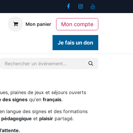
Mon compte
Mon panier
ogiques
Contact
Je fais un don
ues, plaines de jeux et séjours ouverts
e des signes
qu'en
français
.
en langue des signes et des formations
é pédagogique
et
plaisir
partagé.
d'attente.