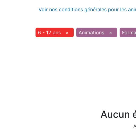
Voir nos conditions générales pour les an
6 - 12 ans
×
Animations
×
Forma
Aucun é
A