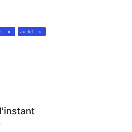
i
×
Juillet
×
'instant
e.