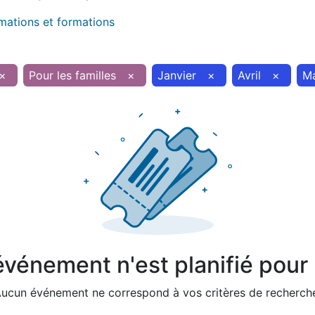
imations et formations
×
Pour les familles
×
Janvier
×
Avril
×
Ma
vénement n'est planifié pour l
ucun événement ne correspond à vos critères de recherch