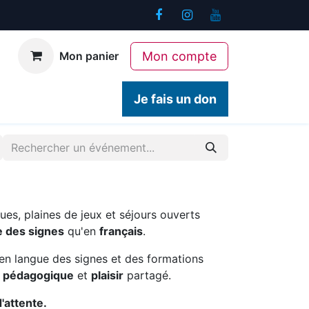
Mon compte
Mon panier
ogiques
Contact
Je fais un don
ues, plaines de jeux et séjours ouverts
e des signes
qu'en
français
.
en langue des signes et des formations
é pédagogique
et
plaisir
partagé.
d'attente.