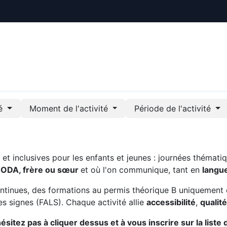
ctualités
Le CREE
Nous soutenir
Outils pédag
té
Moment de l'activité
Période de l'activité
t inclusives pour les enfants et jeunes : journées thématiq
CODA, frère ou sœur
et où l'on communique, tant en
langu
ntinues, des formations au permis théorique B uniquement 
s signes (FALS). Chaque activité allie
accessibilité
,
qualit
sitez pas à cliquer dessus et à vous inscrire sur la liste 