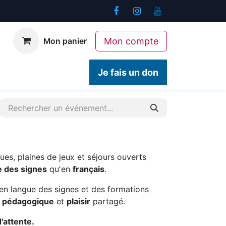
Mon compte
Mon panier
ogiques
Contact
Je fais un don
ues, plaines de jeux et séjours ouverts
e des signes
qu'en
français
.
en langue des signes et des formations
é pédagogique
et
plaisir
partagé.
d'attente.