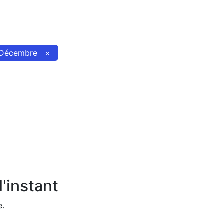
Décembre
×
'instant
e.