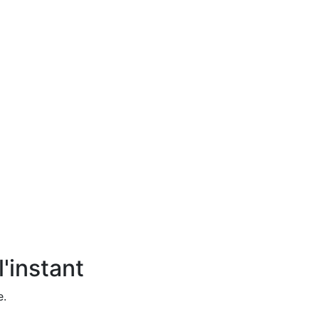
'instant
e.