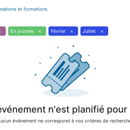
imations et formations
×
En journée
×
Février
×
Juillet
×
vénement n'est planifié pour l
ucun événement ne correspond à vos critères de recherch