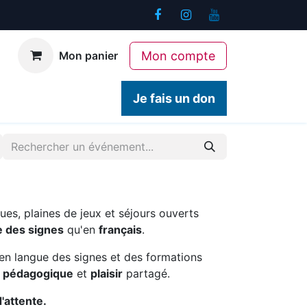
Mon compte
Mon panier
ogiques
Contact
Je fais un don
ues, plaines de jeux et séjours ouverts
e des signes
qu'en
français
.
en langue des signes et des formations
é pédagogique
et
plaisir
partagé.
d'attente.