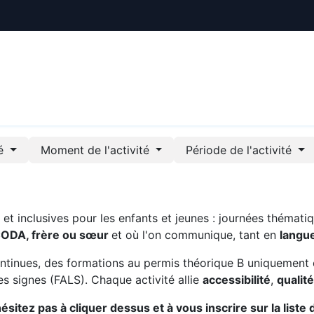
ctualités
Le CREE
Nous soutenir
Outils pédag
té
Moment de l'activité
Période de l'activité
t inclusives pour les enfants et jeunes : journées thématiq
CODA, frère ou sœur
et où l'on communique, tant en
langu
ntinues, des formations au permis théorique B uniquement 
s signes (FALS). Chaque activité allie
accessibilité
,
qualit
sitez pas à cliquer dessus et à vous inscrire sur la liste 