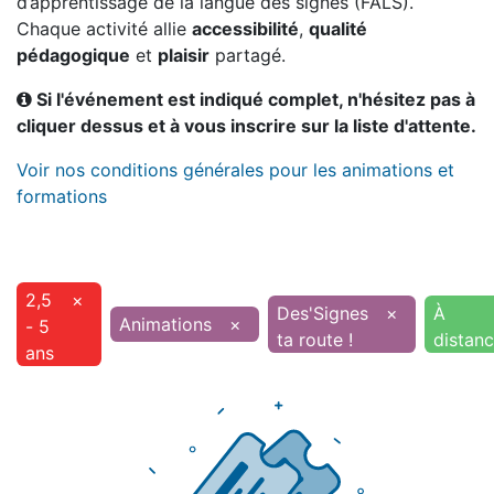
d’apprentissage de la langue des signes (FALS).
Chaque activité allie
accessibilité
,
qualité
pédagogique
et
plaisir
partagé.
Si l'événement est indiqué complet, n'hésitez pas à
cliquer dessus et à vous inscrire sur la liste d'attente.
Voir nos conditions générales pour les animations et
formations
2,5
×
Des'Signes
×
À
Animations
×
- 5
ta route !
distan
ans