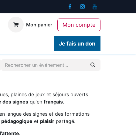
Mon compte
Mon panier
ogiques
Contact
Je fais un don
ues, plaines de jeux et séjours ouverts
e des signes
qu'en
français
.
en langue des signes et des formations
é pédagogique
et
plaisir
partagé.
d'attente.