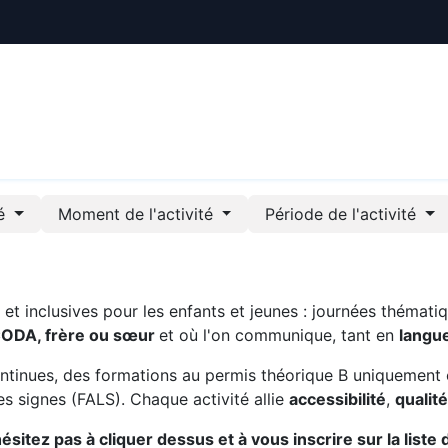
ctualités
Le CREE
Nous soutenir
Outils pédag
té
Moment de l'activité
Période de l'activité
t inclusives pour les enfants et jeunes : journées thématiq
CODA, frère ou sœur
et où l'on communique, tant en
langu
ntinues, des formations au permis théorique B uniquement 
s signes (FALS). Chaque activité allie
accessibilité
,
qualit
sitez pas à cliquer dessus et à vous inscrire sur la liste 