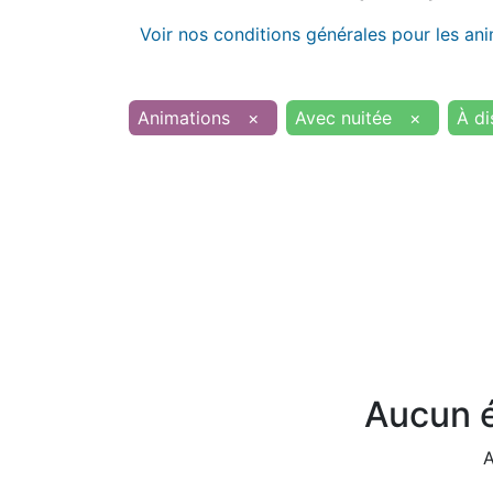
Voir nos conditions générales pour les an
Animations
×
Avec nuitée
×
À di
Aucun é
A