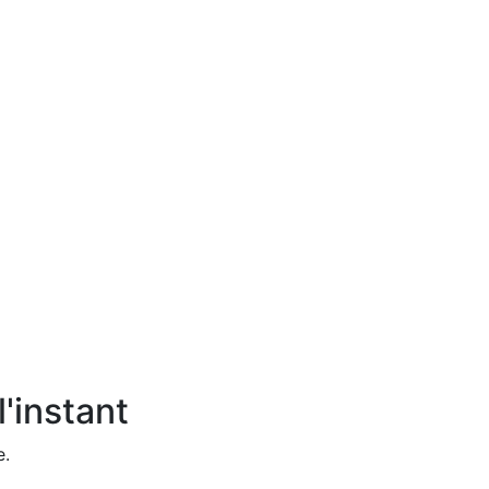
'instant
e.