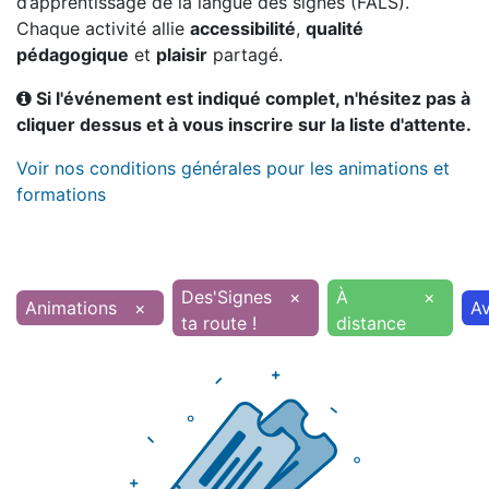
d’apprentissage de la langue des signes (FALS).
Chaque activité allie
accessibilité
,
qualité
pédagogique
et
plaisir
partagé.
Si l'événement est indiqué complet, n'hésitez pas à
cliquer dessus et à vous inscrire sur la liste d'attente.
Voir nos conditions générales pour les animations et
formations
Des'Signes
×
À
×
Animations
×
Av
ta route !
distance