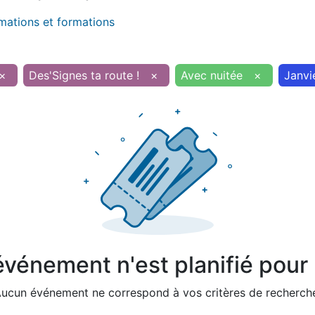
imations et formations
×
Des'Signes ta route !
×
Avec nuitée
×
Janvi
vénement n'est planifié pour l
ucun événement ne correspond à vos critères de recherch