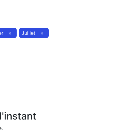
er
×
Juillet
×
'instant
e.