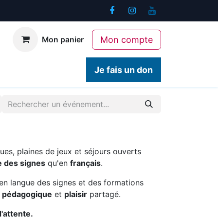
Mon compte
Mon panier
ogiques
Contact
Je fais un don
ues, plaines de jeux et séjours ouverts
e des signes
qu'en
français
.
en langue des signes et des formations
é pédagogique
et
plaisir
partagé.
d'attente.