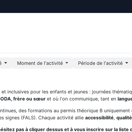
ctualités
Le CREE
Nous soutenir
Outils pédag
té
Moment de l'activité
Période de l'activité
t inclusives pour les enfants et jeunes : journées thématiq
CODA, frère ou sœur
et où l'on communique, tant en
langu
ntinues, des formations au permis théorique B uniquement 
s signes (FALS). Chaque activité allie
accessibilité
,
qualit
sitez pas à cliquer dessus et à vous inscrire sur la liste 