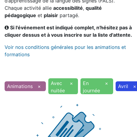
d’apprentissage de la langue des signes (FALS).
Chaque activité allie
accessibilité
,
qualité
pédagogique
et
plaisir
partagé.
Si l'événement est indiqué complet, n'hésitez pas à
cliquer dessus et à vous inscrire sur la liste d'attente.
Voir nos conditions générales pour les animations et
formations
Avec
×
En
×
Animations
×
Avril
×
nuitée
journée