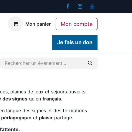
Mon compte
Mon panier
ogiques
Contact
Je fais un don
ues, plaines de jeux et séjours ouverts
e des signes
qu'en
français
.
en langue des signes et des formations
é pédagogique
et
plaisir
partagé.
d'attente.