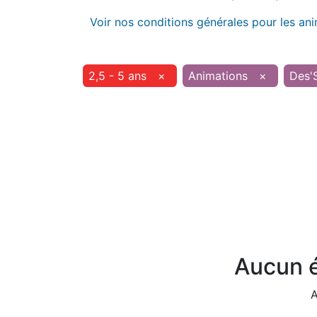
Voir nos conditions générales pour les an
2,5 - 5 ans
×
Animations
×
Des'S
Aucun é
A