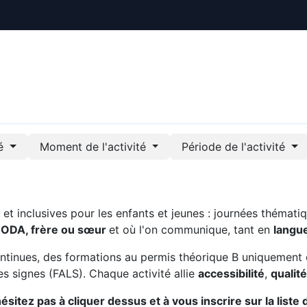
ctualités
Le CREE
Nous soutenir
Outils pédag
té
Moment de l'activité
Période de l'activité
t inclusives pour les enfants et jeunes : journées thématiq
CODA, frère ou sœur
et où l'on communique, tant en
langu
ntinues, des formations au permis théorique B uniquement 
s signes (FALS). Chaque activité allie
accessibilité
,
qualit
sitez pas à cliquer dessus et à vous inscrire sur la liste 