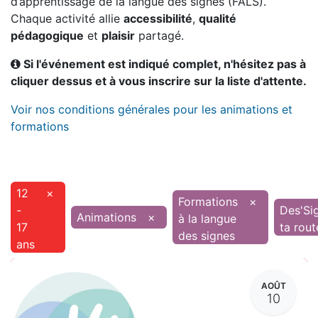
d’apprentissage de la langue des signes (FALS).
Chaque activité allie
accessibilité
,
qualité
pédagogique
et
plaisir
partagé.
Si l'événement est indiqué complet, n'hésitez pas à
cliquer dessus et à vous inscrire sur la liste d'attente.
Voir nos conditions générales pour les animations et
formations
12
×
Formations
×
-
Des'Si
Animations
×
à la langue
17
ta rout
des signes
ans
AOÛT
10