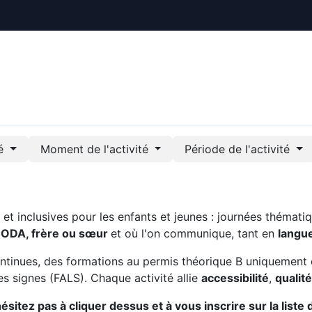
ctualités
Le CREE
Nous soutenir
Outils pédag
té
Moment de l'activité
Période de l'activité
t inclusives pour les enfants et jeunes : journées thématiq
CODA, frère ou sœur
et où l'on communique, tant en
langu
ntinues, des formations au permis théorique B uniquement 
s signes (FALS). Chaque activité allie
accessibilité
,
qualit
sitez pas à cliquer dessus et à vous inscrire sur la liste 