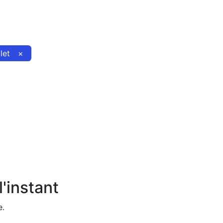
llet
×
'instant
e.