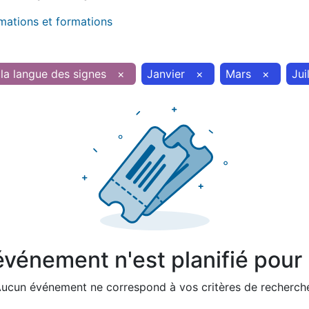
imations et formations
la langue des signes
×
Janvier
×
Mars
×
Jui
vénement n'est planifié pour l
ucun événement ne correspond à vos critères de recherch