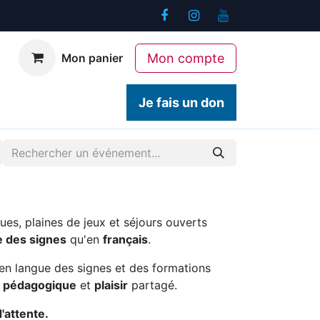
Mon compte
Mon panier
ogiques
Contact
Je fais un don
ues, plaines de jeux et séjours ouverts
e des signes
qu'en
français
.
en langue des signes et des formations
é pédagogique
et
plaisir
partagé.
d'attente.