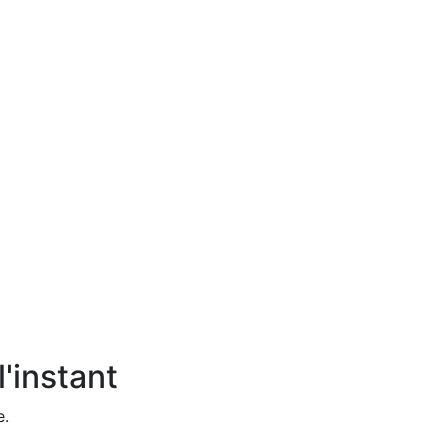
'instant
e.