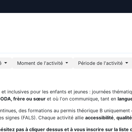
ctualités
Le CREE
Nous soutenir
Outils pédag
té
Moment de l'activité
Période de l'activité
t inclusives pour les enfants et jeunes : journées thématiq
CODA, frère ou sœur
et où l'on communique, tant en
langu
ntinues, des formations au permis théorique B uniquement 
s signes (FALS). Chaque activité allie
accessibilité
,
qualit
sitez pas à cliquer dessus et à vous inscrire sur la liste 