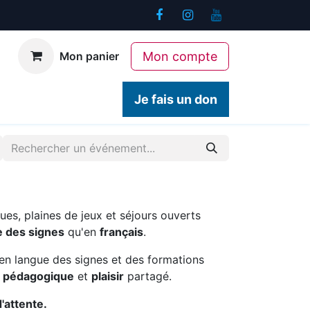
Mon compte
Mon panier
ogiques
Contact
Je fais un don
ues, plaines de jeux et séjours ouverts
e des signes
qu'en
français
.
en langue des signes et des formations
é pédagogique
et
plaisir
partagé.
d'attente.