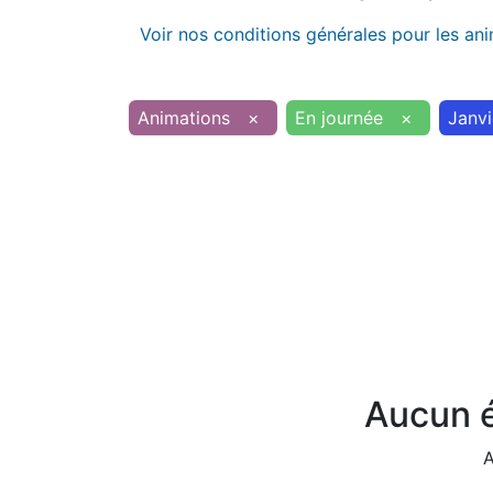
Voir nos conditions générales pour les an
Animations
×
En journée
×
Janvi
Aucun é
A