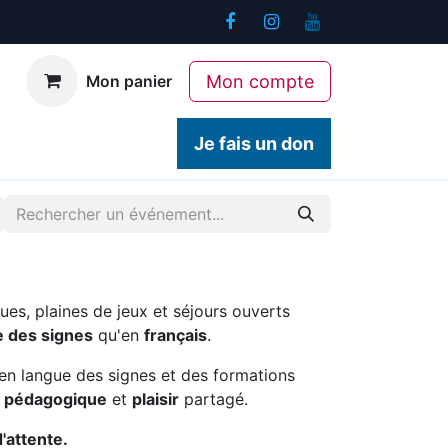
Mon compte
Mon panier
ogiques
Contact
Je fais un don
ues, plaines de jeux et séjours ouverts
e des signes
qu'en
français
.
en langue des signes et des formations
é pédagogique
et
plaisir
partagé.
d'attente.