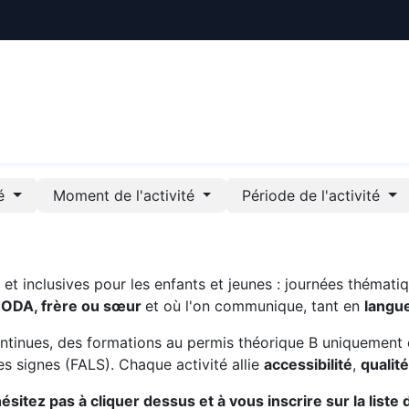
ctualités
Le CREE
Nous soutenir
Outils pédag
té
Moment de l'activité
Période de l'activité
t inclusives pour les enfants et jeunes : journées thématiq
CODA, frère ou sœur
et où l'on communique, tant en
langu
ntinues, des formations au permis théorique B uniquement 
s signes (FALS). Chaque activité allie
accessibilité
,
qualit
sitez pas à cliquer dessus et à vous inscrire sur la liste 