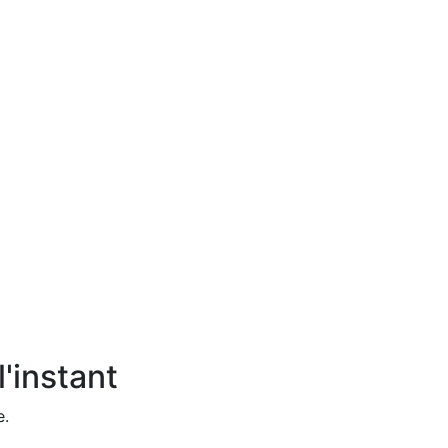
'instant
e.